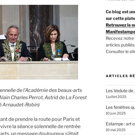
Ce blog est une
sur cette plat
Retrouvez le n
Manifestampe
Recevez notre
articles publiés
Consulter le si
ARTICLES R
lennelle de l’Académie des beaux-arts
Les Vedute de
 Alain Charles Perrot, Astrid de La Forest
1 juillet 2025
té Arnaudet-Robin)
Les fenêtres qu
10 juin 2025
ant de prendre la route pour Paris et
Estampe : art o
 vivre la séance solennelle de rentrée
10 mai 2025
arts, un message douloureux s’était