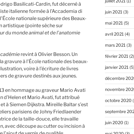
juillet 2021
(1)
rigo Basilicati-Cardin, fut décerné à
iste italienne formée à l’Accademia di
juin 2021
(3)
à l’École nationale supérieure des Beaux-
mai 2021
(5)
on artistique (pointe sèche sur
ur du monde animal et de l’anatomie
avril 2021
(4)
mars 2021
(3)
’Académie
revint à Olivier Besson. Un
février 2021
(2)
 la gravure à l’École nationale des beaux-
janvier 2021
(5
llustration, voire à l’écriture de livres
iers de gravure destinés aux jeunes.
décembre 202
novembre 202
013 en hommage au graveur Mario Avati
 d’Helen et Mario Avati, fut attribué
octobre 2020
(
et à Siemen Dijkstra. Mireille Baltar s’est
eliers parisiens de Johny Friedlaender
septembre 20
trice de la taille-douce, elle travaille
juin 2020
(1)
on, avec découpe au cutter ou incision à
e l’ajout de vernis de qualités
mai 2020
(3)