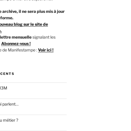
 archive, il ne sera plus mis à jour
eforme.
ouveau blog sur le site de
.
lettre mensuelle
signalant les
.
Abonnez-vous !
te de Manifestampe :
Voir ici !
ÉCENTS
 J3M
i parlent…
u métier ?