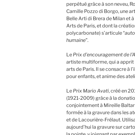
perpétué grâce à son neveu, Rod
Camille Pozzo di Borgo, une art
Belle Arti di Brera de Milan et 
Arts de Paris, et dont la créati
polycarbonate) s’articule “
auto
humaine
”.
Le
Prix d’encouragement de l
artiste multiforme, qui a apprit
arts de Paris. Il se consacre à l’i
pour enfants, et anime des atel
Le
Prix Mario Avati
, créé en 2
(1921-2009) grâce à la donation
conjointement à Mireille Baltar 
formée à la gravure dans les at
et de Lacourière-Frélaut. Utilisa
aujourd’hui la gravure sur cart
la pointe, y joignant par exempl