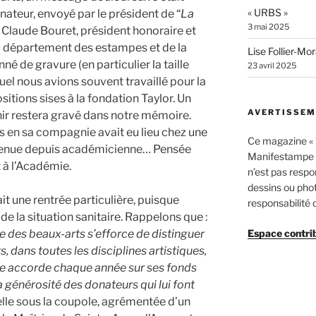
« URBS »
inateur, envoyé par le président de “
La
3 mai 2025
de Claude Bouret, président honoraire et
u département des estampes et de la
Lise Follier-Mo
é de gravure (en particulier la taille
23 avril 2025
uel nous avions souvent travaillé pour la
itions sises à la fondation Taylor. Un
AVERTISSEM
nir restera gravé dans notre mémoire.
s en sa compagnie avait eu lieu chez une
Ce magazine « V
venue depuis académicienne… Pensée
Manifestampe –
 à l’Académie.
n’est pas respon
dessins ou pho
t une rentrée particulière, puisque
responsabilité 
de la situation sanitaire. Rappelons que :
e des beaux-arts s’efforce de distinguer
Espace contri
, dans toutes les disciplines artistiques,
le accorde chaque année sur ses fonds
a générosité des donateurs qui lui font
elle sous la coupole, agrémentée d’un