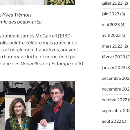
juillet 2023
(2)
juin 2023
(3)
e-Yves Trémois
émie des beaux-arts)
mai 2023
(4)
avril 2023
(3)
espondant James McGarrell (1930-
olis, peintre célèbre mais graveur de
mars 2023
(2)
res généralement figuratives, souvent
n hommage lui fut décerné, écrit par
février 2023
(2
 ligne des
Nouvelles de l’Estampe
du 10
janvier 2023
(3
décembre 202
novembre 202
octobre 2022
(
septembre 20
août 2022
(1)