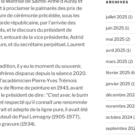
a Maîtrise de Sainte-Anne d’Auray et
ARCHIVES
t à proclamer le palmarès des prix de
ure de cérémonie précédée, sous les
juillet 2025
(1)
rde républicaine, par l’arrivée des
juin 2025
(1)
, et le discours du président de
, entouré de la vice présidente, Astrid
mai 2025
(2)
ure, et du secrétaire perpétuel, Laurent
avril 2025
(1)
mars 2025
(2)
dition, il y eu le moment du souvenir,
février 2025
(6
frères disparus depuis la séance 2020.
 l’académicien Pierre-Yves Trémois
janvier 2025
(1
ix de Rome de peinture en 1943, avant
le président de dire : “
C’est avec le burin
décembre 202
é et respecté qu’il connaît une renommée
novembre 202
it et adepte de la ligne pure, il avait été
auteuil de Paul Lemagny (1905-1977),
octobre 2024
(
 gravure (1934).
septembre 20