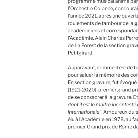
programme musical animé par l
l’Orchestre Colonne, concourai
l’année 2021, après une ouvert
roulements de tambour de la ga
académiciens et correspondants
l’Académie, Alain Charles Perrot
de La Forest de la section grav
Petitgirard.
Auparavant, comme il est de tra
pour saluer la mémoire des con
En section gravure, fut évoqué
(1921-2020), premier grand pr
de se consacrer à la gravure. Et 
dont il est le maître incontest
internationale
”. Amoureux du tra
élu à l’Académie en 1978, au f
premier Grand prix de Rome de