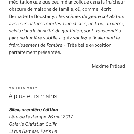
méditation quelque peu mélancolique dans la fraîcheur
obscure de maisons de famille, où, comme l’écrit
Bernadette Boustany,
« les scènes de genre cohabitent
avec des natures mortes. Une chaise, un fruit, un verre,
saisis dans la banalité du quotidien, sont transcendés
par une lumière subtile »,
qui
« souligne finalement le
frémissement de l’ombre »
. Très belle exposition,
parfaitement présentée.
Maxime Préaud
PUBLIÉ
25 JUIN 2017
LE
À plusieurs mains
Silex, première édition
Fête de l’estampe 26 mai 2017
Galerie Christian Collin
11 rue Rameau Paris IIe