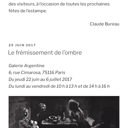
des visiteurs, à l’occasion de toutes les prochaines
fêtes de l’estampe.
Claude Bureau
PUBLIÉ
25 JUIN 2017
LE
Le frémissement de l’ombre
Galerie Argentine
6, rue Cimarosa, 75116 Paris
Du jeudi 22 juin au 6 juillet 2017
Du lundi au vendredi de 10 h à 13 h et de 14 h à 16 h